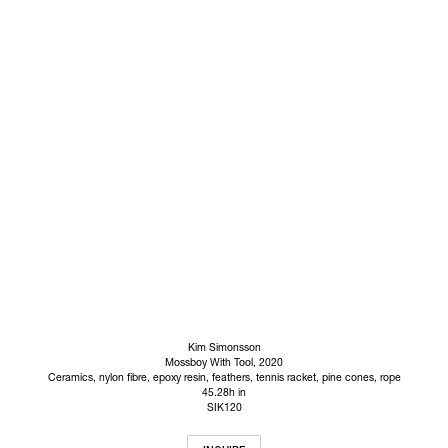
Kim Simonsson
Mossboy With Tool
, 2020
Ceramics, nylon fibre, epoxy resin, feathers, tennis racket, pine cones, rope
45.28h in
SIK120