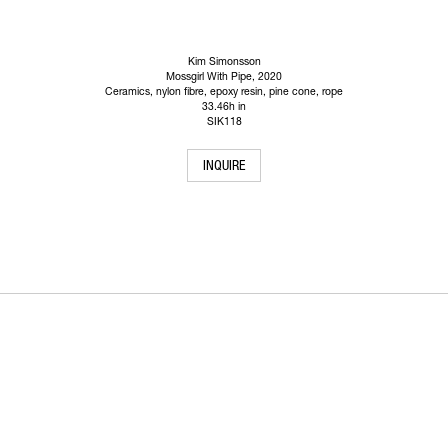
Kim Simonsson
Mossgirl With Pipe
, 2020
Ceramics, nylon fibre, epoxy resin, pine cone, rope
33.46h in
SIK118
INQUIRE