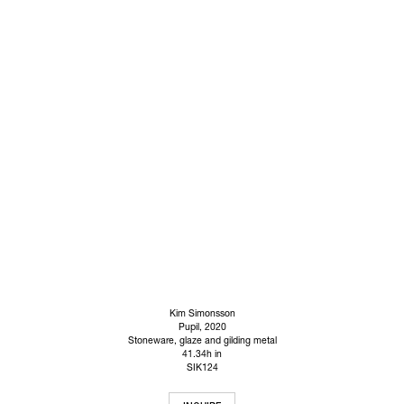
Kim Simonsson
Pupil
, 2020
Stoneware, glaze and gilding metal
41.34h in
SIK124